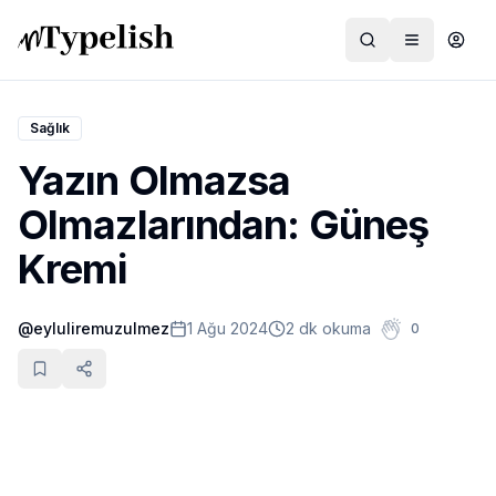
Sağlık
Yazın Olmazsa
Dünya
Olmazlarından: Güneş
Film ve Dizi
Kremi
Kültür ve Sanat
@
eyluliremuzulmez
1 Ağu 2024
2 dk okuma
0
Sağlık
Siyaset ve Tarih
Hayvan Hakları
Feminizm