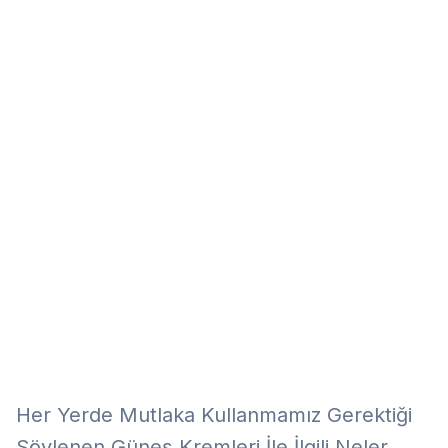
Eğitim
Kitap
Teknoloji
Keşfet
Her Yerde Mutlaka Kullanmamız Gerektiği
Söylenen Güneş Kremleri İle İlgili Neler