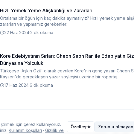
Hızlı Yemek Yeme Alışkanlığı ve Zararları
Ortalama bir öğün için kaç dakika ayırmalıyız? Hızlı yemek yeme alışk
zararları ve yapmamız gerekenler:
22 Haz 2024
·
2 dk okuma
Kore Edebiyatının Sırları: Cheon Seon Ran ile Edebiyatın Gi
Dünyasına Yolculuk
Türkçeye 'Aşkın Özü' olarak çevrilen Kore'nin genç yazarı Cheon 
Kayseri'de gerçekleşen yazar söyleşisi üzerine bir röportaj.
17 Haz 2024
·
6 dk okuma
ştirmek için çerez kullanıyoruz.
Özelleştir
Zorunlu olmayanl
iniz.
Kullanım koşulları
·
Gizlilik ve