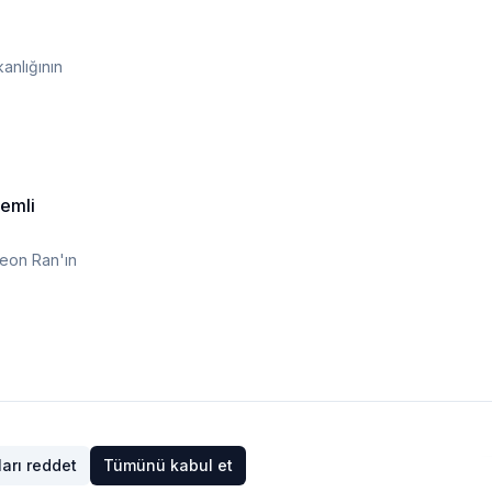
anlığının
zemli
Seon Ran'ın
arı reddet
Tümünü kabul et