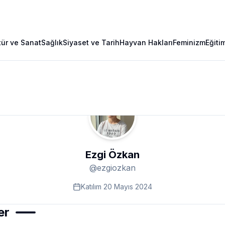
tür ve Sanat
Sağlık
Siyaset ve Tarih
Hayvan Hakları
Feminizm
Eğiti
Ezgi Özkan
@
ezgiozkan
Katılım
20 Mayıs 2024
er