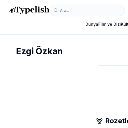
Dünya
Film ve Dizi
Kül
Ezgi Özkan
Rozetl