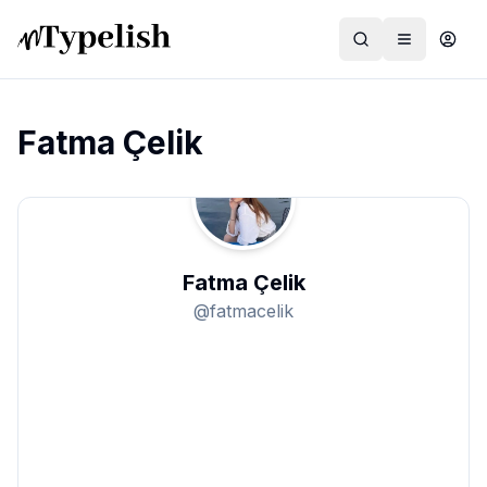
Fatma Çelik
Dünya
Film ve Dizi
Fatma Çelik
Kültür ve Sanat
@
fatmacelik
Sağlık
Siyaset ve Tarih
Hayvan Hakları
Feminizm