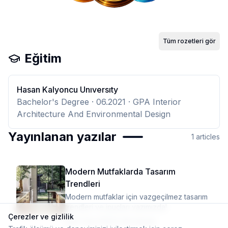
Tüm rozetleri gör
Eğitim
Hasan Kalyoncu Unıversıty
Bachelor's Degree
· 06.2021
· GPA Interior
Architecture And Environmental Design
Yayınlanan yazılar
1
articles
Modern Mutfaklarda Tasarım
Trendleri
Modern mutfaklar için vazgeçilmez tasarım
trendleri ve ipuçları yazımızda!
Çerezler ve gizlilik
21 Tem 2023
·
4 dk okuma