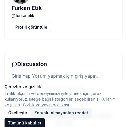
Furkan Etik
@
furkanetik
Profili görüntüle
Discussion
Giriş Yap
Yorum yapmak için giriş yapın.
Çerezler ve gizlilik
Henüz yorum yok. İlk yorumu siz yapın.
Trafik ölçümü ve deneyiminizi iyileştirmek için çerez
kullanıyoruz. İsteğe bağlı kategorileri seçebilirsiniz.
Kullanım
koşulları
·
Gizlilik ve yayın politikası
Özelleştir
Zorunlu olmayanları reddet
© 2026 Typelish
Ana Sayfa
Ekip
İletişim
Çerez ayarları
Tümünü kabul et
TR
EN
Dil