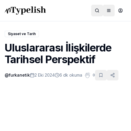
Siyaset ve Tarih
Uluslararası İlişkilerde
Dünya
Tarihsel Perspektif
Film ve Dizi
@
furkanetik
2 Eki 2024
6 dk okuma
0
Kültür ve Sanat
Sağlık
Siyaset ve Tarih
Hayvan Hakları
Feminizm