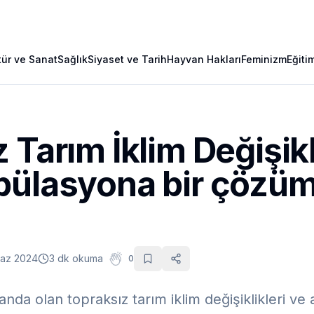
tür ve Sanat
Sağlık
Siyaset ve Tarih
Hayvan Hakları
Feminizm
Eğiti
 Tarım İklim Değişikl
ülasyona bir çözüm 
az 2024
3 dk okuma
0
da olan topraksız tarım iklim değişiklikleri ve