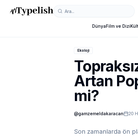
Dünya
Film ve Dizi
Kül
Ekoloji
Topraksız
Artan Pop
mi?
@
gamzemeldakaracan
20 H
Son zamanlarda ön plan