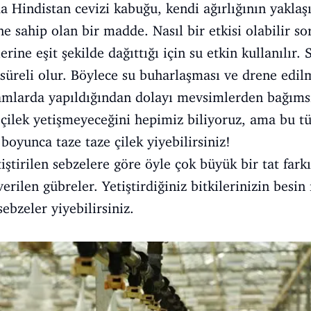
 Hindistan cevizi kabuğu, kendi ağırlığının yaklaşı
e sahip olan bir madde. Nasıl bir etkisi olabilir so
rine eşit şekilde dağıttığı için su etkin kullanılır.
süreli olur. Böylece su buharlaşması ve drene edil
tamlarda yapıldığından dolayı mevsimlerden bağıms
 çilek yetişmeyeceğini hepimiz biliyoruz, ama bu t
 boyunca taze taze çilek yiyebilirsiniz!
tiştirilen sebzelere göre öyle çok büyük bir tat fa
erilen gübreler. Yetiştirdiğiniz bitkilerinizin besin 
sebzeler yiyebilirsiniz.