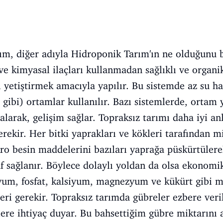
ım, diğer adıyla Hidroponik Tarım'ın ne olduğunu b
ve kimyasal ilaçları kullanmadan sağlıklı ve organik
 yetiştirmek amacıyla yapılır. Bu sistemde az su ha
gibi) ortamlar kullanılır. Bazı sistemlerde, ortam y
alarak, gelişim sağlar. Topraksız tarımı daha iyi an
gerekir. Her bitki yaprakları ve kökleri tarafından 
kro besin maddelerini bazıları yaprağa püskürtülerek
f sağlanır. Böylece dolaylı yoldan da olsa ekonomi
asyum, fosfat, kalsiyum, magnezyum ve kükürt gibi 
leri gerekir. Topraksız tarımda gübreler ezbere ver
nlere ihtiyaç duyar. Bu bahsettiğim gübre miktarını