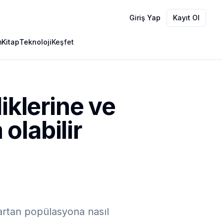
Giriş Yap
Kayıt Ol
m
Kitap
Teknoloji
Keşfet
iklerine ve
olabilir
 artan popülasyona nasıl