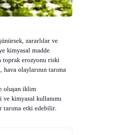
ünürsek, zararlılar ve
reye kimyasal madde
n toprak erozyonu riski
n, hava olaylarının tarıma
 oluşan iklim
ği ve kimyasal kullanımı
r tarıma etki edebilir.