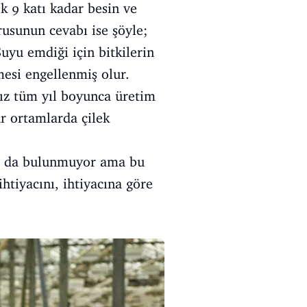
k 9 katı kadar besin ve
rusunun cevabı ise şöyle;
 Suyu emdiği için bitkilerin
mesi engellenmiş olur.
ız tüm yıl boyunca üretim
ür ortamlarda çilek
rkı da bulunmuyor ama bu
ihtiyacını, ihtiyacına göre