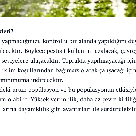
kleri?
 yapmadığınızı, kontrollü bir alanda yapıldığını düş
ülecektir. Böylece pestisit kullanımı azalacak, çev
k seviyelere ulaşacaktır. Toprakta yapılmayacağı içi
 iklim koşullarından bağımsız olarak çalışacağı içi
i minimuma indirecektir.
eki artan popülasyon ve bu popülasyonun etkisiyle
üm olabilir. Yüksek verimlilik, daha az çevre kirlili
larına dayanıklılık gibi avantajları ile sürdürülebili