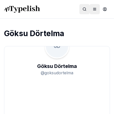
Göksu Dörtelma
GD
Dünya
Film ve Dizi
Göksu Dörtelma
Kültür ve Sanat
@
goksudortelma
Sağlık
Siyaset ve Tarih
Hayvan Hakları
Feminizm