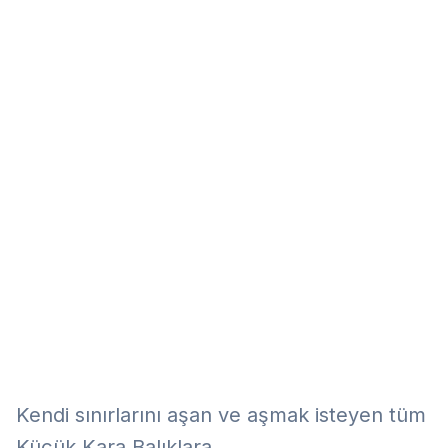
Eğitim
Kitap
Teknoloji
Keşfet
Kendi sınırlarını aşan ve aşmak isteyen tüm
Küçük Kara Balıklara...