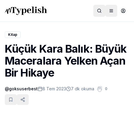
Kitap
Küçük Kara Balık: Büyük
Dünya
Maceralara Yelken Açan
Film ve Dizi
Bir Hikaye
Kültür ve Sanat
@
goksuserbest
8 Tem 2023
7 dk okuma
0
Sağlık
Siyaset ve Tarih
Hayvan Hakları
Feminizm