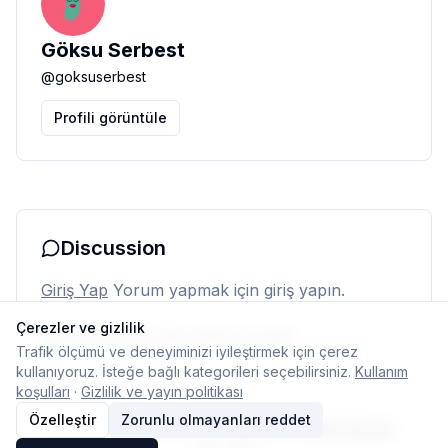
Göksu Serbest
@
goksuserbest
Profili görüntüle
Discussion
Giriş Yap
Yorum yapmak için giriş yapın.
Çerezler ve gizlilik
Henüz yorum yok. İlk yorumu siz yapın.
Trafik ölçümü ve deneyiminizi iyileştirmek için çerez
kullanıyoruz. İsteğe bağlı kategorileri seçebilirsiniz.
Kullanım
koşulları
·
Gizlilik ve yayın politikası
Özelleştir
Zorunlu olmayanları reddet
© 2026 Typelish
Ana Sayfa
Ekip
İletişim
Çerez ayarları