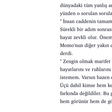
dünyadaki tüm yanlış an
yüzden o sorulan sorul
'' İnsan caddenin tama
Sürekli bir adım sonras
hayat zevkli olur. Öneml
Momo'nun diğer yakın d
derdi.
'' Zengin olmak marifet 
hayatlarını ve ruhların
istemem. Varsın bazen 
Üçü dahil kimse hem ke
farkında değildiler. Bu
hem görünür hem de gör