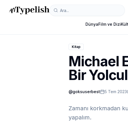
Dünya
Film ve Dizi
Kül
Kitap
Michael 
Bir Yolc
@
goksuserbest
5 Tem 2023
Zamanı korkmadan kuc
yapalım.