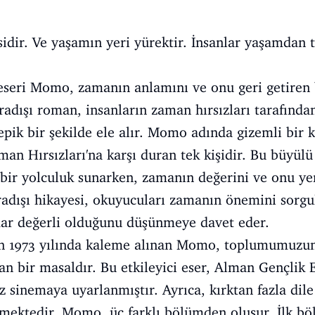
idir. Ve yaşamın yeri yürektir. İnsanlar yaşamdan t
 eseri Momo, zamanın anlamını ve onu geri getiren 
ıradışı roman, insanların zaman hırsızları tarafından
ik bir şekilde ele alır. Momo adında gizemli bir k
an Hırsızları'na karşı duran tek kişidir. Bu büyü
n bir yolculuk sunarken, zamanın değerini ve onu 
radışı hikayesi, okuyucuları zamanın önemini sorg
ar değerli olduğunu düşünmeye davet eder.
an 1973 yılında kaleme alınan Momo, toplumumuzu
an bir masaldır. Bu etkileyici eser, Alman Gençlik 
 sinemaya uyarlanmıştır. Ayrıca, kırktan fazla dile 
kmektedir. Momo, üç farklı bölümden oluşur. İlk 