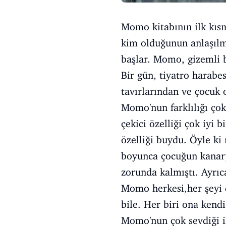
Momo kitabının ilk kıs
kim olduğunun anlaşılma
başlar. Momo, gizemli b
Bir gün, tiyatro harabe
tavırlarından ve çocuk 
Momo'nun farklılığı çok
çekici özelliği çok iyi 
özelliği buydu. Öyle ki
boyunca çocuğun kanary
zorunda kalmıştı. Ayr
Momo herkesi,her şeyi d
bile. Her biri ona kendi 
Momo'nun çok sevdiği ik