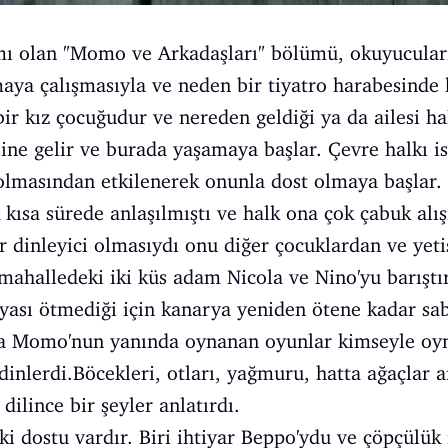
mı olan "Momo ve Arkadaşları" bölümü, okuyucular
ya çalışmasıyla ve neden bir tiyatro harabesinde k
ir kız çocuğudur ve nereden geldiği ya da ailesi ha
sine gelir ve burada yaşamaya başlar. Çevre halkı i
olmasından etkilenerek onunla dost olmaya başlar.
 kısa sürede anlaşılmıştı ve halk ona çok çabuk al
bir dinleyici olmasıydı onu diğer çocuklardan ve ye
 mahalledeki iki küs adam Nicola ve Nino'yu barıştır
ası ötmediği için kanarya yeniden ötene kadar sa
ıca Momo'nun yanında oynanan oyunlar kimseyle oy
inlerdi.Böcekleri, otları, yağmuru, hatta ağaçlar a
dilince bir şeyler anlatırdı.
i dostu vardır. Biri ihtiyar Beppo'ydu ve çöpçülük 