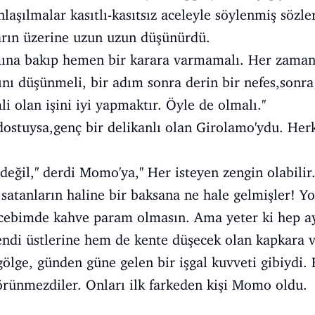
laşılmalar kasıtlı-kasıtsız aceleyle söylenmiş sözl
arın üzerine uzun uzun düşünürdü.
mına bakıp hemen bir karara varmamalı. Her zaman
ını düşünmeli, bir adım sonra derin bir nefes,sonra
i olan işini iyi yapmaktır. Öyle de olmalı.''
ostuysa,genç bir delikanlı olan Girolamo'ydu. Herk
değil,'' derdi Momo'ya,'' Her isteyen zengin olabilir.
ı satanların haline bir baksana ne hale gelmişler! Y
cebimde kahve param olmasın. Ama yeter ki hep ayn
ndi üstlerine hem de kente düşecek olan kapkara v
 gölge, günden güne gelen bir işgal kuvveti gibiydi
ünmezdiler. Onları ilk farkeden kişi Momo oldu.