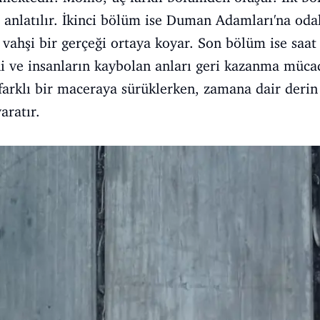
i anlatılır. İkinci bölüm ise Duman Adamları'na odak
 vahşi bir gerçeği ortaya koyar. Son bölüm ise saat 
i ve insanların kaybolan anları geri kazanma mücad
rklı bir maceraya sürüklerken, zamana dair derin 
aratır.