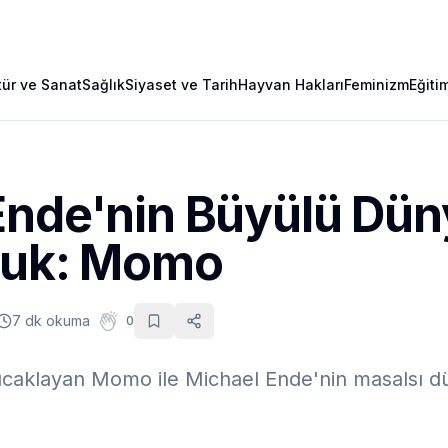
tür ve Sanat
Sağlık
Siyaset ve Tarih
Hayvan Hakları
Feminizm
Eğiti
Ende'nin Büyülü Dü
uluk: Momo
7 dk okuma
0
aklayan Momo ile Michael Ende'nin masalsı dü