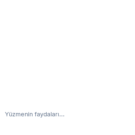
Eğitim
Kitap
Teknoloji
Keşfet
Yüzmenin faydaları...