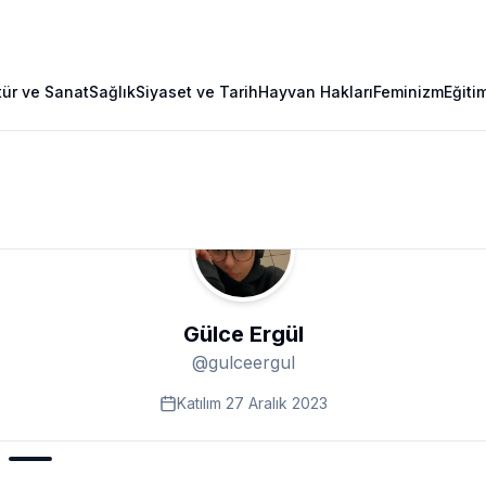
tür ve Sanat
Sağlık
Siyaset ve Tarih
Hayvan Hakları
Feminizm
Eğiti
Gülce Ergül
@
gulceergul
Katılım
27 Aralık 2023