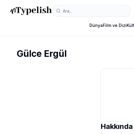
Dünya
Film ve Dizi
Kül
Gülce Ergül
Hakkında