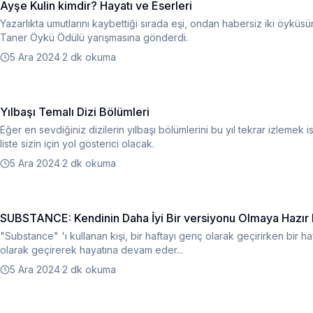
Ayşe Kulin kimdir? Hayatı ve Eserleri
Yazarlıkta umutlarını kaybettiği sırada eşi, ondan habersiz iki öyküs
Taner Öykü Ödülü yarışmasına gönderdi.
5 Ara 2024
·
2 dk okuma
Yılbaşı Temalı Dizi Bölümleri
Eğer en sevdiğiniz dizilerin yılbaşı bölümlerini bu yıl tekrar izlemek 
liste sizin için yol gösterici olacak.
5 Ara 2024
·
2 dk okuma
SUBSTANCE: Kendinin Daha İyi Bir versiyonu Olmaya Hazır 
"Substance" 'ı kullanan kişi, bir haftayı genç olarak geçirirken bir ha
olarak geçirerek hayatına devam eder...
5 Ara 2024
·
2 dk okuma