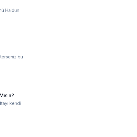
ünü Haldun
isterseniz bu
Mısın?
ftayı kendi