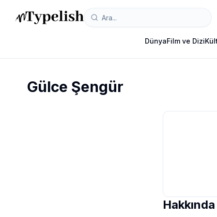
Dünya
Film ve Dizi
Kül
Gülce Şengür
Hakkında