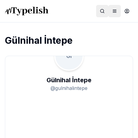
Gülnihal İntepe
Gİ
Dünya
Film ve Dizi
Gülnihal İntepe
Kültür ve Sanat
@
gulnihalintepe
Sağlık
Siyaset ve Tarih
Hayvan Hakları
Feminizm