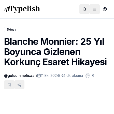
Dünya
Blanche Monnier: 25 Yıl
Dünya
Boyunca Gizlenen
Film ve Dizi
Korkunç Esaret Hikayesi
Kültür ve Sanat
@
gulsummelisaari
11 Eki 2024
4 dk okuma
0
Sağlık
Siyaset ve Tarih
Hayvan Hakları
Feminizm