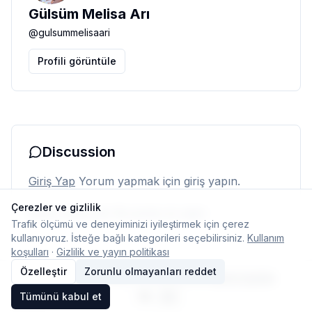
Gülsüm Melisa Arı
@
gulsummelisaari
Profili görüntüle
Discussion
Giriş Yap
Yorum yapmak için giriş yapın.
Çerezler ve gizlilik
Henüz yorum yok. İlk yorumu siz yapın.
Trafik ölçümü ve deneyiminizi iyileştirmek için çerez
kullanıyoruz. İsteğe bağlı kategorileri seçebilirsiniz.
Kullanım
koşulları
·
Gizlilik ve yayın politikası
Özelleştir
Zorunlu olmayanları reddet
© 2026 Typelish
Ana Sayfa
Ekip
İletişim
Çerez ayarları
Tümünü kabul et
TR
EN
Dil