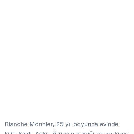
Eğitim
Kitap
Teknoloji
Keşfet
Blanche Monnier, 25 yıl boyunca evinde
kilitli kaldı. Aşkı uğruna yaşadığı bu korkunç