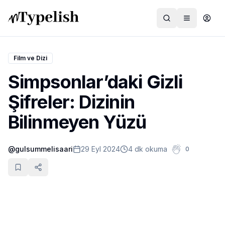
Film ve Dizi
Simpsonlar’daki Gizli
Dünya
Şifreler: Dizinin
Film ve Dizi
Bilinmeyen Yüzü
Kültür ve Sanat
@
gulsummelisaari
29 Eyl 2024
4 dk okuma
0
Sağlık
Siyaset ve Tarih
Hayvan Hakları
Feminizm