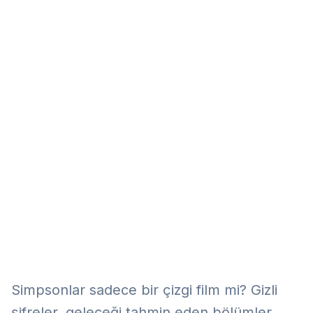
Eğitim
Kitap
Teknoloji
Keşfet
Simpsonlar sadece bir çizgi film mi? Gizli
şifreler, geleceği tahmin eden bölümler,