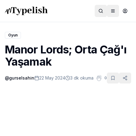
Oyun
Manor Lords; Orta Çağ'ı
Dünya
Yaşamak
Film ve Dizi
@
gurselsahin
22 May 2024
3 dk okuma
0
Kültür ve Sanat
Sağlık
Siyaset ve Tarih
Hayvan Hakları
Feminizm