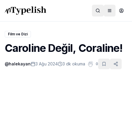
Film ve Dizi
Caroline Değil, Coraline!
Dünya
@
halekayan
3 Ağu 2024
3 dk okuma
0
Film ve Dizi
Kültür ve Sanat
Sağlık
Siyaset ve Tarih
Hayvan Hakları
Feminizm