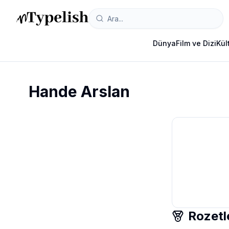
Dünya
Film ve Dizi
Kül
Hande Arslan
Rozetl