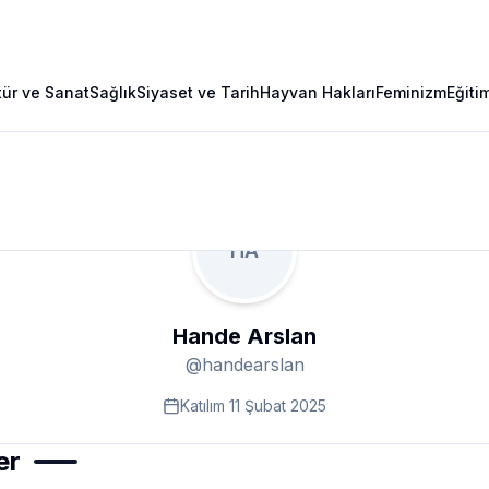
tür ve Sanat
Sağlık
Siyaset ve Tarih
Hayvan Hakları
Feminizm
Eğiti
HA
Hande Arslan
@
handearslan
Katılım
11 Şubat 2025
er