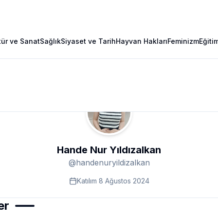
tür ve Sanat
Sağlık
Siyaset ve Tarih
Hayvan Hakları
Feminizm
Eğiti
Hande Nur Yıldızalkan
@
handenuryildizalkan
Katılım
8 Ağustos 2024
er