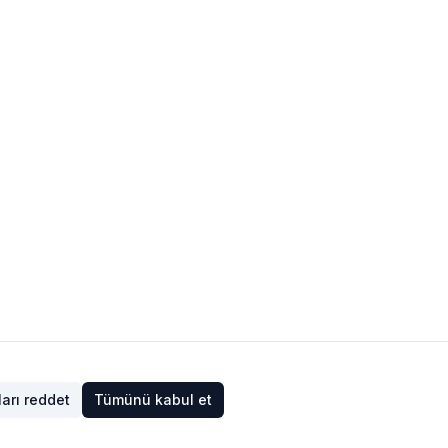
arı reddet
Tümünü kabul et