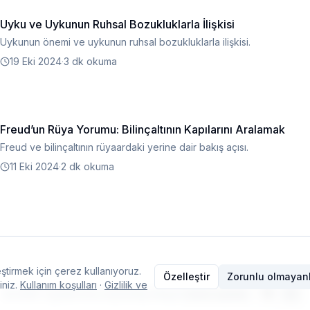
Uyku ve Uykunun Ruhsal Bozukluklarla İlişkisi
Uykunun önemi ve uykunun ruhsal bozukluklarla ilişkisi.
19 Eki 2024
·
3 dk okuma
Freud’un Rüya Yorumu: Bilinçaltının Kapılarını Aralamak
Freud ve bilinçaltının rüyaardaki yerine dair bakış açısı.
11 Eki 2024
·
2 dk okuma
ştirmek için çerez kullanıyoruz.
Özelleştir
Zorunlu olmayanl
iniz.
Kullanım koşulları
·
Gizlilik ve
© 2026 Typelish
·
Ana Sayfa
·
Ekip
·
İletişim
·
Çerez ayarları
·
TR
EN
Dil