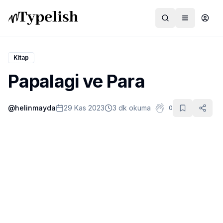
Kitap
Papalagi ve Para
Dünya
@
helinmayda
29 Kas 2023
3 dk okuma
0
Film ve Dizi
Kültür ve Sanat
Sağlık
Siyaset ve Tarih
Hayvan Hakları
Feminizm