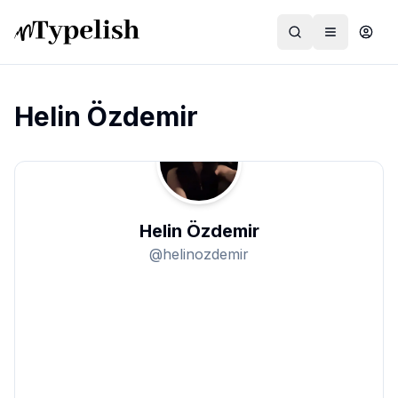
Helin Özdemir
Dünya
Film ve Dizi
Helin Özdemir
Kültür ve Sanat
@
helinozdemir
Sağlık
Siyaset ve Tarih
Hayvan Hakları
Feminizm