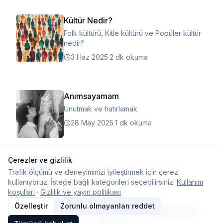
Kültür Nedir?
Folk kültürü, Kitle kültürü ve Popüler kültür
nedir?
3 Haz 2025
·
2 dk okuma
Anımsayamam
Unutmak ve hatırlamak
28 May 2025
·
1 dk okuma
Çerezler ve gizlilik
Daha fazla
Trafik ölçümü ve deneyiminizi iyileştirmek için çerez
kullanıyoruz. İsteğe bağlı kategorileri seçebilirsiniz.
Kullanım
koşulları
·
Gizlilik ve yayın politikası
Özelleştir
Zorunlu olmayanları reddet
© 2026 Typelish
Ana Sayfa
Ekip
İletişim
Çerez ayarları