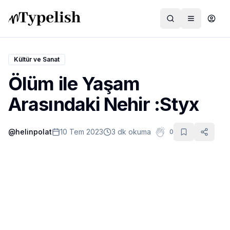
Kültür ve Sanat
Ölüm ile Yaşam
Dünya
Arasındaki Nehir :Styx
Film ve Dizi
@
helinpolat
10 Tem 2023
3 dk okuma
0
Kültür ve Sanat
Sağlık
Siyaset ve Tarih
Hayvan Hakları
Feminizm