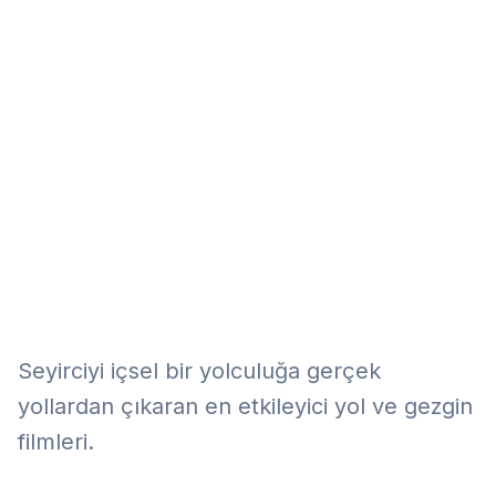
Eğitim
Kitap
Teknoloji
Keşfet
Seyirciyi içsel bir yolculuğa gerçek
yollardan çıkaran en etkileyici yol ve gezgin
filmleri.