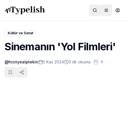
Kültür ve Sanat
Sinemanın 'Yol Filmleri'
Dünya
@
hicriyealptekin
5 Kas 2024
3 dk okuma
0
Film ve Dizi
Kültür ve Sanat
Sağlık
Siyaset ve Tarih
Hayvan Hakları
Feminizm