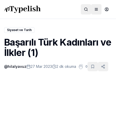
Siyaset ve Tarih
Başarılı Türk Kadınları ve
Dünya
İlkler (1)
Film ve Dizi
@
hilalyavuz
27 Mar 2023
2 dk okuma
0
Kültür ve Sanat
Sağlık
Siyaset ve Tarih
Hayvan Hakları
Feminizm