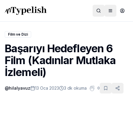
Film ve Dizi
Başarıyı Hedefleyen 6
Dünya
Film (Kadınlar Mutlaka
Film ve Dizi
İzlemeli)
Kültür ve Sanat
@
hilalyavuz
13 Oca 2023
3 dk okuma
0
Sağlık
Siyaset ve Tarih
Hayvan Hakları
Feminizm