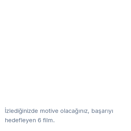
Eğitim
Kitap
Teknoloji
Keşfet
İzlediğinizde motive olacağınız, başarıyı
hedefleyen 6 film.