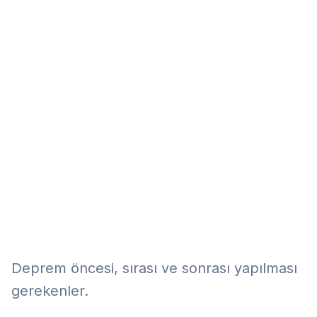
Eğitim
Kitap
Teknoloji
Keşfet
Deprem öncesi, sırası ve sonrası yapılması
gerekenler.