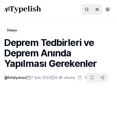
Dünya
Deprem Tedbirleri ve
Dünya
Deprem Anında
Film ve Dizi
Yapılması Gerekenler
Kültür ve Sanat
@
hilalyavuz
7 Şub 2023
4 dk okuma
0
Sağlık
Siyaset ve Tarih
Hayvan Hakları
Feminizm