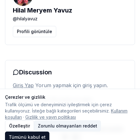
Hilal Meryem Yavuz
@
hilalyavuz
Profili görüntüle
Discussion
Giriş Yap
Yorum yapmak için giriş yapın.
Çerezler ve gizlilik
Henüz yorum yok. İlk yorumu siz yapın.
Trafik ölçümü ve deneyiminizi iyileştirmek için çerez
kullanıyoruz. İsteğe bağlı kategorileri seçebilirsiniz.
Kullanım
koşulları
·
Gizlilik ve yayın politikası
Özelleştir
Zorunlu olmayanları reddet
© 2026 Typelish
Ana Sayfa
Ekip
İletişim
Çerez ayarları
Tümünü kabul et
TR
EN