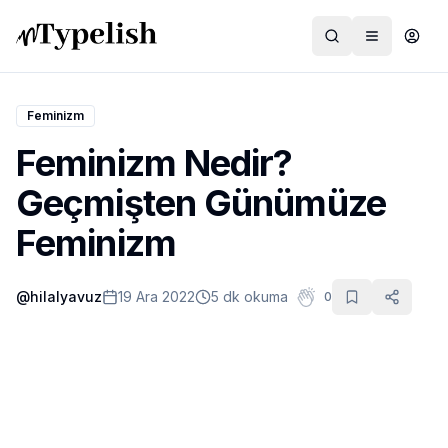
Feminizm
Feminizm Nedir?
Dünya
Geçmişten Günümüze
Film ve Dizi
Feminizm
Kültür ve Sanat
@
hilalyavuz
19 Ara 2022
5 dk okuma
0
Sağlık
Siyaset ve Tarih
Hayvan Hakları
Feminizm