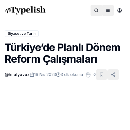
Siyaset ve Tarih
Türkiye’de Planlı Dönem
Dünya
Reform Çalışmaları
Film ve Dizi
@
hilalyavuz
16 Nis 2023
3 dk okuma
0
Kültür ve Sanat
Sağlık
Siyaset ve Tarih
Hayvan Hakları
Feminizm