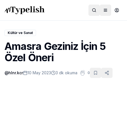
Kültür ve Sanat
Amasra Geziniz İçin 5
Dünya
Özel Öneri
Film ve Dizi
@
hlnr.kcr
10 May 2023
3 dk okuma
0
Kültür ve Sanat
Sağlık
Siyaset ve Tarih
Hayvan Hakları
Feminizm