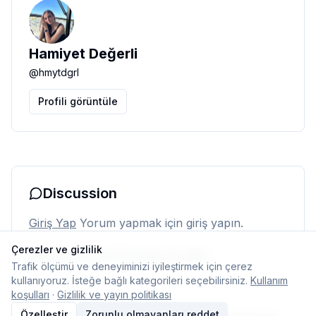
Hamiyet Değerli
@
hmytdgrl
Profili görüntüle
Discussion
Giriş Yap
Yorum yapmak için giriş yapın.
Çerezler ve gizlilik
Henüz yorum yok. İlk yorumu siz yapın.
Trafik ölçümü ve deneyiminizi iyileştirmek için çerez
kullanıyoruz. İsteğe bağlı kategorileri seçebilirsiniz.
Kullanım
koşulları
·
Gizlilik ve yayın politikası
Özelleştir
Zorunlu olmayanları reddet