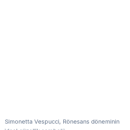
Eğitim
Kitap
Teknoloji
Keşfet
Simonetta Vespucci, Rönesans döneminin