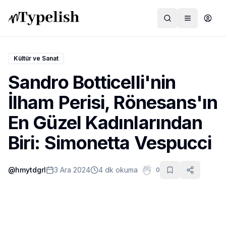
Kültür ve Sanat
Sandro Botticelli'nin
Dünya
İlham Perisi, Rönesans'ın
Film ve Dizi
En Güzel Kadınlarından
Kültür ve Sanat
Biri: Simonetta Vespucci
Sağlık
@
hmytdgrl
3 Ara 2024
4 dk okuma
0
Siyaset ve Tarih
Hayvan Hakları
Feminizm