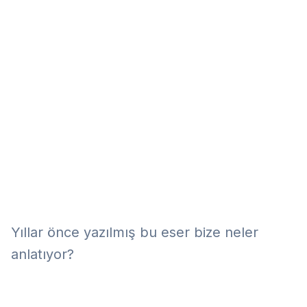
Eğitim
Kitap
Teknoloji
Keşfet
Yıllar önce yazılmış bu eser bize neler
anlatıyor?