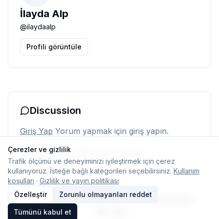
İlayda Alp
@
ilaydaalp
Profili görüntüle
Discussion
Giriş Yap
Yorum yapmak için giriş yapın.
Çerezler ve gizlilik
Henüz yorum yok. İlk yorumu siz yapın.
Trafik ölçümü ve deneyiminizi iyileştirmek için çerez
kullanıyoruz. İsteğe bağlı kategorileri seçebilirsiniz.
Kullanım
koşulları
·
Gizlilik ve yayın politikası
Özelleştir
Zorunlu olmayanları reddet
© 2026 Typelish
Ana Sayfa
Ekip
İletişim
Çerez ayarları
Tümünü kabul et
TR
EN
Dil