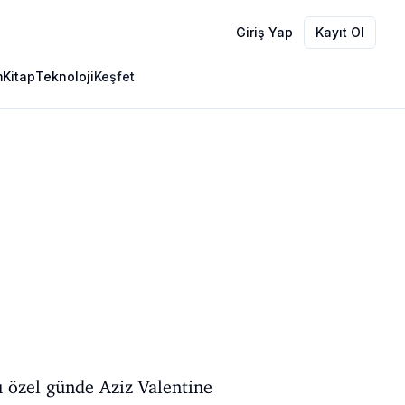
Giriş Yap
Kayıt Ol
m
Kitap
Teknoloji
Keşfet
u özel günde Aziz Valentine