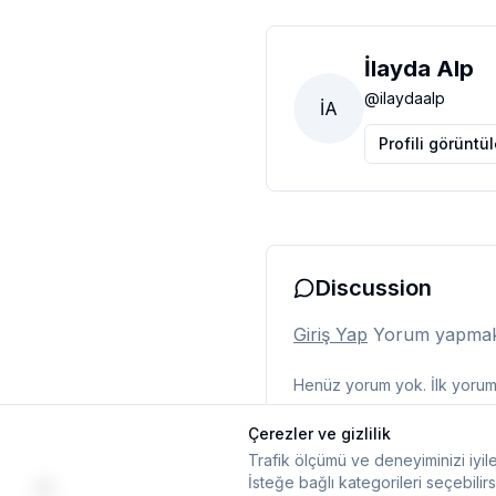
İlayda Alp
@
ilaydaalp
İA
Profili görüntü
Discussion
Giriş Yap
Yorum yapmak i
Henüz yorum yok. İlk yorumu
Çerezler ve gizlilik
Trafik ölçümü ve deneyiminizi iyile
İsteğe bağlı kategorileri seçebilirs