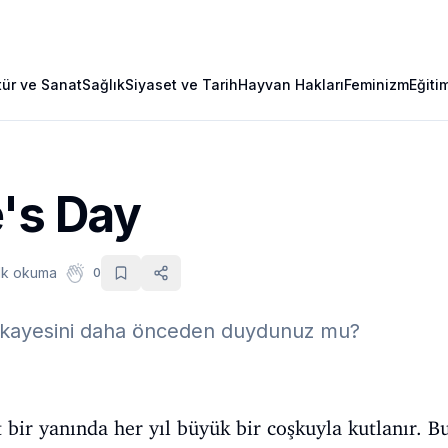
tür ve Sanat
Sağlık
Siyaset ve Tarih
Hayvan Hakları
Feminizm
Eğiti
e's Day
dk okuma
0
hikayesini daha önceden duydunuz mu?
 bir yanında her yıl büyük bir coşkuyla kutlanır. B