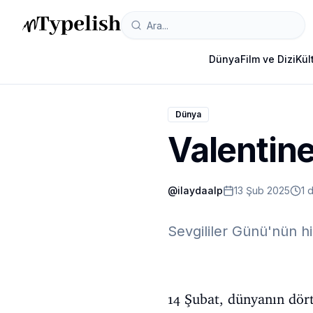
Dünya
Film ve Dizi
Kül
Dünya
Valentin
@
ilaydaalp
13 Şub 2025
1 
Sevgililer Günü'nün 
14 Şubat, dünyanın dört