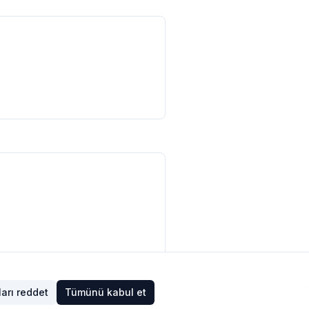
arı reddet
Tümünü kabul et