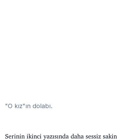
Eğitim
Kitap
Teknoloji
Keşfet
"O kız"ın dolabı.
Serinin ikinci yazısında daha sessiz sakin