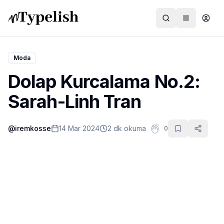
Moda
Dolap Kurcalama No.2:
Dünya
Sarah-Linh Tran
Film ve Dizi
@
iremkosse
14 Mar 2024
2 dk okuma
0
Kültür ve Sanat
Sağlık
Siyaset ve Tarih
Hayvan Hakları
Feminizm