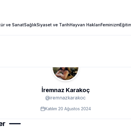
tür ve Sanat
Sağlık
Siyaset ve Tarih
Hayvan Hakları
Feminizm
Eğiti
İremnaz Karakoç
@
iremnazkarakoc
Katılım
20 Ağustos 2024
er