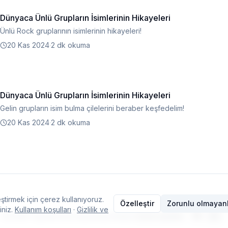
Dünyaca Ünlü Grupların İsimlerinin Hikayeleri
Ünlü Rock gruplarının isimlerinin hikayeleri!
20 Kas 2024
·
2 dk okuma
Dünyaca Ünlü Grupların İsimlerinin Hikayeleri
Gelin grupların isim bulma çilelerini beraber keşfedelim!
20 Kas 2024
·
2 dk okuma
ştirmek için çerez kullanıyoruz.
Özelleştir
Zorunlu olmayanl
iniz.
Kullanım koşulları
·
Gizlilik ve
© 2026 Typelish
·
Ana Sayfa
·
Ekip
·
İletişim
·
Çerez ayarları
·
TR
EN
Dil