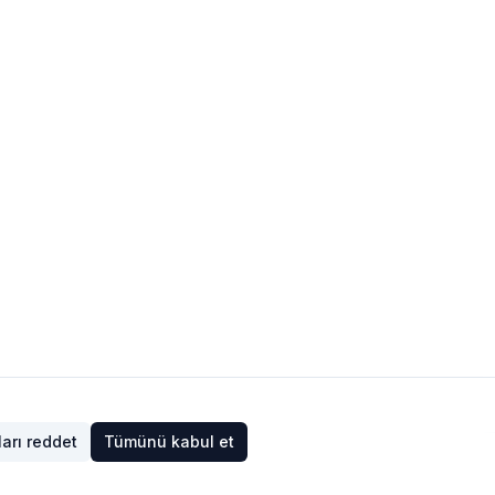
arı reddet
Tümünü kabul et