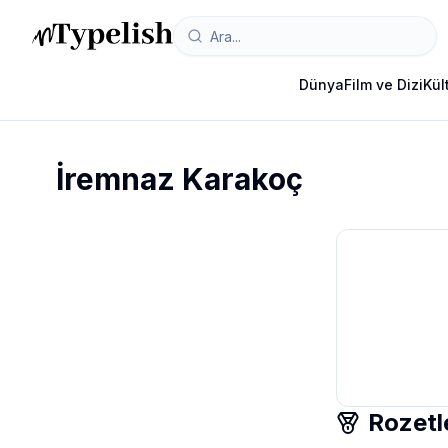
Dünya
Film ve Dizi
Kül
İremnaz Karakoç
Rozetl