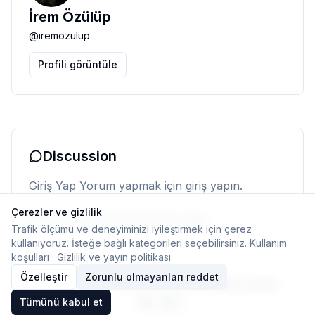
İrem Özülüp
@
iremozulup
Profili görüntüle
Discussion
Giriş Yap
Yorum yapmak için giriş yapın.
Çerezler ve gizlilik
Henüz yorum yok. İlk yorumu siz yapın.
Trafik ölçümü ve deneyiminizi iyileştirmek için çerez
kullanıyoruz. İsteğe bağlı kategorileri seçebilirsiniz.
Kullanım
koşulları
·
Gizlilik ve yayın politikası
Özelleştir
Zorunlu olmayanları reddet
© 2026 Typelish
Ana Sayfa
Ekip
İletişim
Çerez ayarları
Tümünü kabul et
TR
EN
Dil