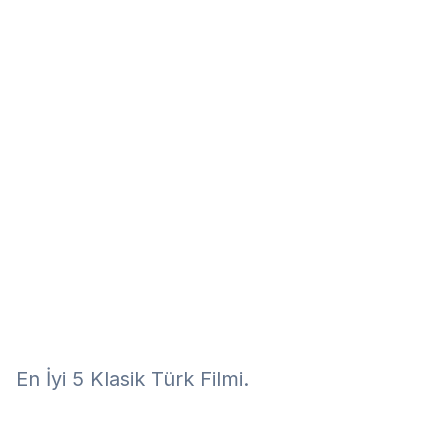
Eğitim
Kitap
Teknoloji
Keşfet
En İyi 5 Klasik Türk Filmi.