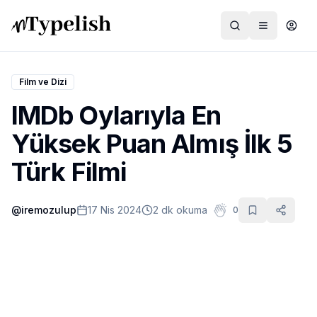
Film ve Dizi
IMDb Oylarıyla En
Dünya
Yüksek Puan Almış İlk 5
Film ve Dizi
Türk Filmi
Kültür ve Sanat
@
iremozulup
17 Nis 2024
2 dk okuma
0
Sağlık
Siyaset ve Tarih
Hayvan Hakları
Feminizm