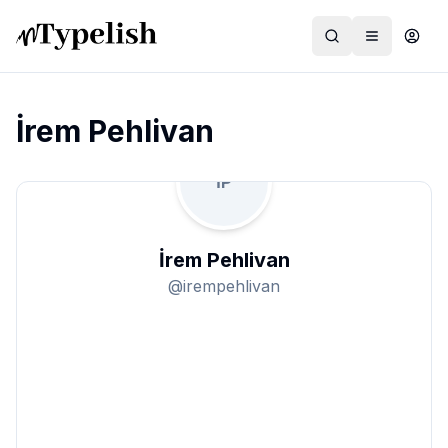
İrem Pehlivan
İP
Dünya
Film ve Dizi
İrem Pehlivan
Kültür ve Sanat
@
irempehlivan
Sağlık
Siyaset ve Tarih
Hayvan Hakları
Feminizm