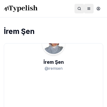
İrem Şen
Dünya
Film ve Dizi
İrem Şen
Kültür ve Sanat
@
iremsen
Sağlık
Siyaset ve Tarih
Hayvan Hakları
Feminizm