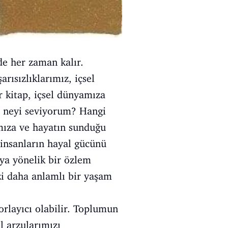
e her zaman kalır.
rısızlıklarımız, içsel
r kitap, içsel dünyamıza
n neyi seviyorum? Hangi
mıza ve hayatın sunduğu
 insanların hayal gücünü
uya yönelik bir özlem
izi daha anlamlı bir yaşam
rlayıcı olabilir. Toplumun
l arzularımızı