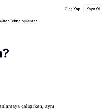
Giriş Yap
Kayıt Ol
m
Kitap
Teknoloji
Keşfet
m?
 anlamaya çalışırken, aynı