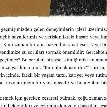
 geçmişimizden gelen deneyimlerin izleri üzerimizd
çlik hayallerimiz ve yetişkinlikteki başarı veya başa
r. Kimi zaman bir anı, bazen bir sanat eseri veya bi
e kendimize şu soruları sormak önemlidir: Gerçekte
zgeçilmez? Bu sorular, bireysel kimliğimizi anlama
emize yardımcı olur. “Kim olmak isterdin?” sorusu,
in içinde, farklı bir yaşam tarzı, kariyer veya tutk
çsel arzularımızın bir yansımasıdır ve bu arzular, b
tirmek için gereken cesareti bulmak, çoğu zaman zo
rin beklentileri ve çevremizden gelen baskılar, içse