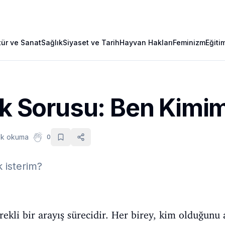
tür ve Sanat
Sağlık
Siyaset ve Tarih
Hayvan Hakları
Feminizm
Eğiti
lk Sorusu: Ben Kimi
dk okuma
0
 isterim?
rekli bir arayış sürecidir. Her birey, kim olduğunu