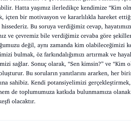
bilir. Hatta yaşımız ilerledikçe kendimize “Kim o
k, içten bir motivasyon ve kararlılıkla hareket ett
 hissederiz. Bu soruya verdiğimiz cevap, hayatımız
mız ve çevremiz bile verdiğimiz cevaba göre şekillen
ğumuzu değil, aynı zamanda kim olabileceğimizi k
imizi bulmak, öz farkındalığımızı artırmak ve haya
imizi sağlar. Sonuç olarak, “Sen kimsin?” ve “Kim o
oluşturur. Bu soruların yanıtlarını ararken, her bir
ına sahibiz. Kendi potansiyelimizi gerçekleştirmek
hem de toplumumuza katkıda bulunmamıza olanak t
eşfi olacaktır.