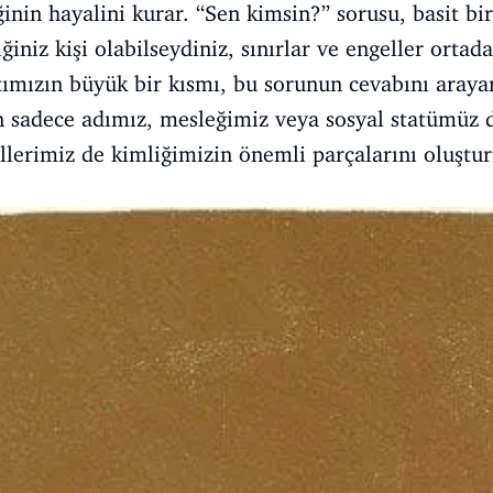
nin hayalini kurar. “Sen kimsin?” sorusu, basit bir
diğiniz kişi olabilseydiniz, sınırlar ve engeller orta
ımızın büyük bir kısmı, bu sorunun cevabını araya
n sadece adımız, mesleğimiz veya sosyal statümüz d
allerimiz de kimliğimizin önemli parçalarını oluştur