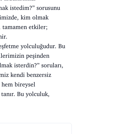
lmak istedim?” sorusunu
iğimizde, kim olmak
ı tamamen etkiler;
ir.
eşfetme yolculuğudur. Bu
llerimizin peşinden
lmak isterdin?” soruları,
imiz kendi benzersiz
, hem bireysel
anır. Bu yolculuk,