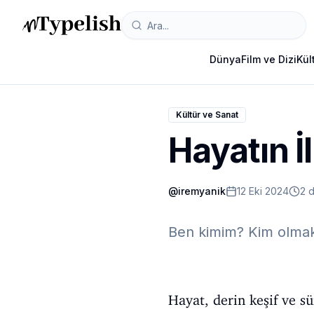
Dünya
Film ve Dizi
Kül
Kültür ve Sanat
Hayatın İ
@
iremyanik
12 Eki 2024
2 
Ben kimim? Kim olmak
Hayat, derin keşif ve sü