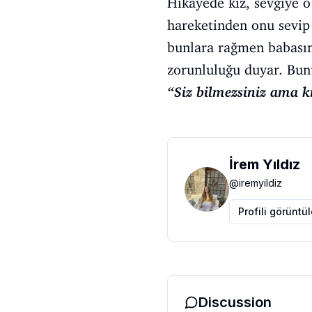
Hikâyede kız, sevgiye o
hareketinden onu sevip
bunlara rağmen babasın
zorunluluğu duyar. Bunu
“Siz bilmezsiniz ama kı
İrem Yıldız
@
iremyildiz
Profili görüntü
Discussion