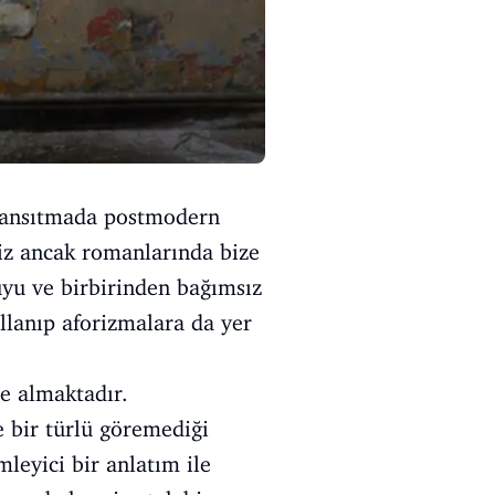
i yansıtmada postmodern
yiz ancak romanlarında bize
uyu ve birbirinden bağımsız
llanıp aforizmalara da yer
e almaktadır.
e bir türlü göremediği
mleyici bir anlatım ile