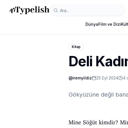
Dünya
Film ve Dizi
Kül
Kitap
Deli Kadı
@
iremyildiz
25 Eyl 2024
4 
Gökyüzüne değil bana 
Mine Söğüt kimdir? Mine