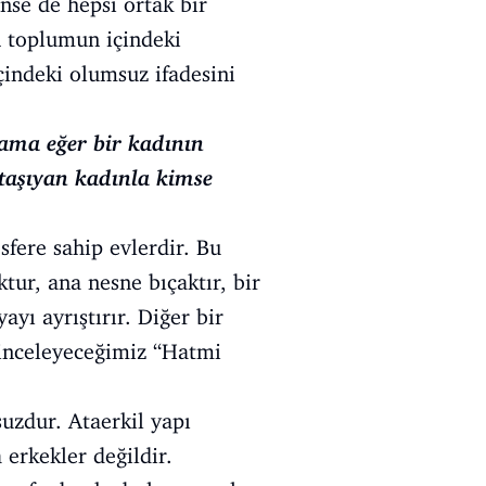
ünse de hepsi ortak bir
n toplumun içindeki
çindeki olumsuz ifadesini
 ama eğer bir kadının
a taşıyan kadınla kimse
sfere sahip evlerdir. Bu
ktur, ana nesne bıçaktır, bir
ayı ayrıştırır. Diğer bir
, inceleyeceğimiz “Hatmi
uzdur. Ataerkil yapı
 erkekler değildir.