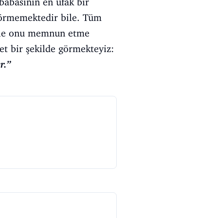
babasının en ufak bir
görmemektedir bile. Tüm
bile onu memnun etme
et bir şekilde görmekteyiz:
r.”