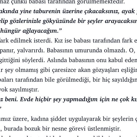
maz çünkü babası tarafından görülmemektedir.
kında yine taburenin üzerine çıkacaksınız, ayak
elip gözlerinizle gökyüzünde bir şeyler arayacaksı
 hüngür ağlayacağım.”
ark edilmek isterdi. Kız ise babası tarafından fark 
apanır, yalvarırdı. Babasının umurunda olmazdı. O
gittiğini söylerdi. Aslında babasının onu kabul ede
ir şey olmamış gibi çaresizce akan gözyaşları eşliğ
aları tarafından bile görülmediği, bir hiç sayıldığ
yok sayılmıştır.
beni. Evde hiçbir şey yapmadığım için ne çok kı
”
mız üzere, kadına şiddet uygulayarak bir şeylerin 
 burada bozuk bir nesne görevi üstlenmiştir.