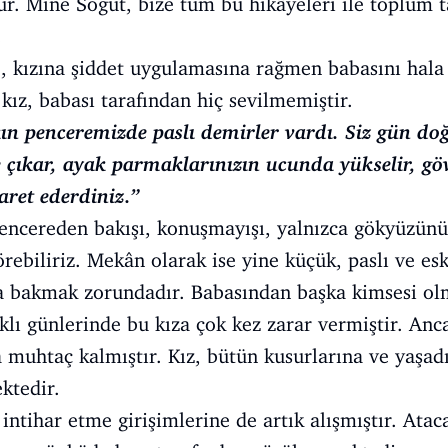
. Mine Söğüt, bize tüm bu hikâyeleri ile toplum t
.
, kızına şiddet uygulamasına rağmen babasını hala
 kız, babası tarafından hiç sevilmemiştir.
ın penceremizde paslı demirler vardı. Siz gün do
 çıkar, ayak parmaklarınızın ucunda yükselir, göv
aret ederdiniz.”
cereden bakışı, konuşmayışı, yalnızca gökyüzünü i
rebiliriz. Mekân olarak ise yine küçük, paslı ve eski
na bakmak zorundadır. Babasından başka kimsesi ol
ıklı günlerinde bu kıza çok kez zarar vermiştir. Anc
a muhtaç kalmıştır. Kız, bütün kusurlarına ve yaşa
ktedir.
intihar etme girişimlerine de artık alışmıştır. Atac