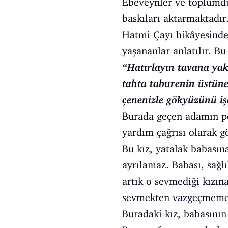
Ebeveynler ve toplumdur
baskıları aktarmaktadır
Hatmi Çayı hikâyesinde
yaşananlar anlatılır. Bu
“Hatırlayın tavana yak
tahta taburenin üstüne
çenenizle gökyüzünü iş
Burada geçen adamın pen
yardım çağrısı olarak gö
Bu kız, yatalak babası
ayrılamaz. Babası, sağl
artık o sevmediği kızın
sevmekten vazgeçmeme
Buradaki kız, babasının 