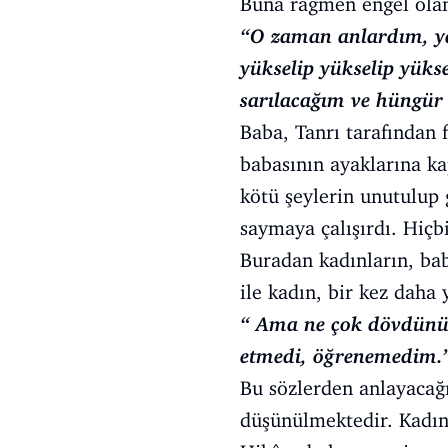
Buna rağmen engel ola
“O zaman anlardım, ya
yükselip yükselip yüks
sarılacağım ve hüngür
Baba, Tanrı tarafından f
babasının ayaklarına k
kötü şeylerin unutulup 
saymaya çalışırdı. Hiçb
Buradan kadınların, bab
ile kadın, bir kez daha 
“ Ama ne çok dövdünüz 
etmedi, öğrenemedim.
Bu sözlerden anlayacağı
düşünülmektedir. Kadın,