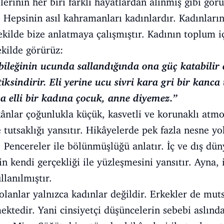
erinin her biri farklı hayatlardan alınmış gibi gör
 Hepsinin asıl kahramanları kadınlardır. Kadınları
kilde bize anlatmaya çalışmıştır. Kadının toplum i
ekilde görürüz:
bileğinin ucunda sallandığında ona güç katabilir
iksindirir. Eli yerine ucu sivri kara gri bir kanc
a elli bir kadına çocuk, anne diyemez.”
ânlar çoğunlukla küçük, kasvetli ve korunaklı atmo
 tutsaklığı yansıtır. Hikâyelerde pek fazla nesne yo
. Pencereler ile bölünmüşlüğü anlatır. İç ve dış düny
nin kendi gerçekliği ile yüzleşmesini yansıtır. Ayna
lanılmıştır.
lanlar yalnızca kadınlar değildir. Erkekler de muts
ektedir. Yani cinsiyetçi düşüncelerin sebebi aslında