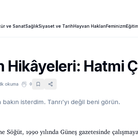
tür ve Sanat
Sağlık
Siyaset ve Tarih
Hayvan Hakları
Feminizm
Eğiti
n Hikâyeleri: Hatmi Ç
dk okuma
0
bakın isterdim. Tanrı'yı değil beni görün.
 Söğüt, 1990 yılında Güneş gazetesinde çalışmaya 