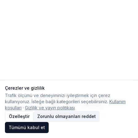
Eğitim
Kitap
Teknoloji
Keşfet
Çerezler ve gizlilik
Trafik ölçümü ve deneyiminizi iyileştirmek için çerez
kullanıyoruz. İsteğe bağlı kategorileri seçebilirsiniz.
Kullanım
Eşikte olan bir insan nasıl hisseder?
koşulları
·
Gizlilik ve yayın politikası
Tanpınar, neyin eşiğindedir?
Özelleştir
Zorunlu olmayanları reddet
Tümünü kabul et