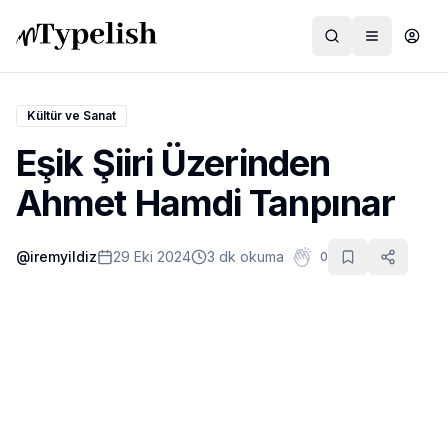
Kültür ve Sanat
Eşik Şiiri Üzerinden
Dünya
Ahmet Hamdi Tanpınar
Film ve Dizi
@
iremyildiz
29 Eki 2024
3 dk okuma
0
Kültür ve Sanat
Sağlık
Siyaset ve Tarih
Hayvan Hakları
Feminizm