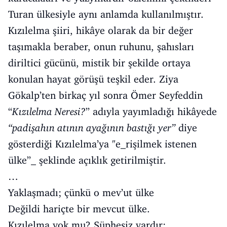
Turan ülkesiyle aynı anlamda kullanılmıştır.
Kızılelma şiiri, hikâye olarak da bir değer
taşımakla beraber, onun ruhunu, şahısları
diriltici gücünü, mistik bir şekilde ortaya
konulan hayat görüşü teşkil eder. Ziya
Gökalp’ten birkaç yıl sonra Ömer Seyfeddin
“
Kızılelma Neresi?
” adıyla yayımladığı hikâyede
“padişahın atının ayağının bastığı yer”
diye
gösterdiği Kızılelma’ya "e_rişilmek istenen
ülke”_ şeklinde açıklık getirilmiştir.
…
Yaklaşmadı; çünkü o mev’ut ülke
Değildi hariçte bir mevcut ülke.
Kızılelma yok mu? Şüphesiz vardır;