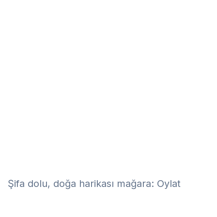
Eğitim
Kitap
Teknoloji
Keşfet
Şifa dolu, doğa harikası mağara: Oylat