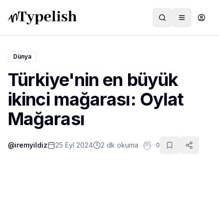
Dünya
Türkiye'nin en büyük
Dünya
ikinci mağarası: Oylat
Film ve Dizi
Mağarası
Kültür ve Sanat
@
iremyildiz
25 Eyl 2024
2 dk okuma
0
Sağlık
Siyaset ve Tarih
Hayvan Hakları
Feminizm