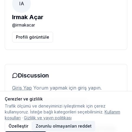
IA
Irmak Açar
@
irmakacar
Profili görüntüle
Discussion
Giriş Yap
Yorum yapmak için giriş yapın.
Çerezler ve gizlilik
Henüz yorum yok. İlk yorumu siz yapın.
Trafik ölçümü ve deneyiminizi iyileştirmek için çerez
kullanıyoruz. İsteğe bağlı kategorileri seçebilirsiniz.
Kullanım
koşulları
·
Gizlilik ve yayın politikası
Özelleştir
Zorunlu olmayanları reddet
© 2026 Typelish
Ana Sayfa
Ekip
İletişim
Çerez ayarları