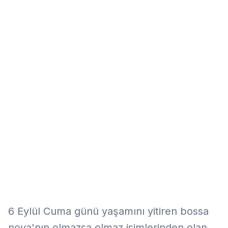
Eğitim
Kitap
Teknoloji
Keşfet
6 Eylül Cuma günü yaşamını yitiren bossa
nova'nın olmazsa olmaz isimlerinden olan