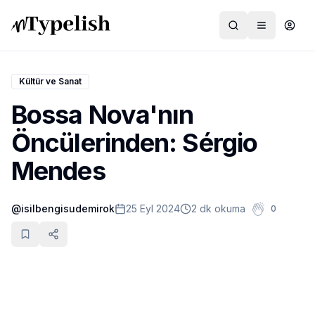
Kültür ve Sanat
Bossa Nova'nın
Dünya
Öncülerinden: Sérgio
Film ve Dizi
Mendes
Kültür ve Sanat
@
isilbengisudemirok
25 Eyl 2024
2 dk okuma
0
Sağlık
Siyaset ve Tarih
Hayvan Hakları
Feminizm