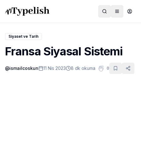
Siyaset ve Tarih
Fransa Siyasal Sistemi
Dünya
@
ismailcoskun
11 Nis 2023
8 dk okuma
0
Film ve Dizi
Kültür ve Sanat
Sağlık
Siyaset ve Tarih
Hayvan Hakları
Feminizm