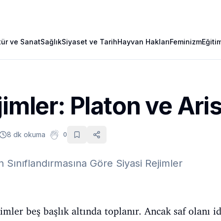
tür ve Sanat
Sağlık
Siyaset ve Tarih
Hayvan Hakları
Feminizm
Eğiti
jimler: Platon ve Ari
8 dk okuma
0
in Sınıflandırmasına Göre Siyasi Rejimler
jimler beş başlık altında toplanır. Ancak saf olanı id