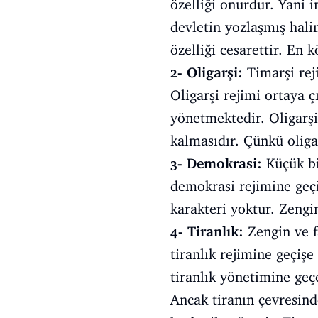
özelliği onurdur. Yani i
devletin yozlaşmış hali
özelliği cesarettir. En 
2- Oligarşi:
Timarşi rej
Oligarşi rejimi ortaya ç
yönetmektedir. Oligarşin
kalmasıdır. Çünkü oliga
3- Demokrasi:
Küçük bi
demokrasi rejimine geçi
karakteri yoktur. Zengi
4- Tiranlık:
Zengin ve fa
tiranlık rejimine geçiş
tiranlık yönetimine geçe
Ancak tiranın çevresinde