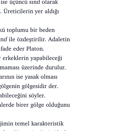
f ise üçüncü sınıf olarak
. Üreticilerin yer aldığı
nkü toplumu bir beden
ıf ile özdeştirilir. Adaletin
ifade eder Platon.
r erkeklerin yapabileceği
olmaması üzerinde durulur.
arının ise yasak olması
ölgenin gölgesidir der.
abileceğini söyler.
imlerde birer gölge olduğunu
jimin temel karakteristik