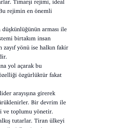
rlar. Timarşi rejimi, ideal
 Bu rejimin en önemli
a düşkünlüğünün arması ile
istemi birtakım insan
n zayıf yönü ise halkın fakir
ir.
ana yol açarak bu
zelliği özgürlüktür fakat
lider arayışına girerek
rüklenirler. Bir devrim ile
ti ve toplumu yönetir.
lkış tutarlar. Tiran ülkeyi