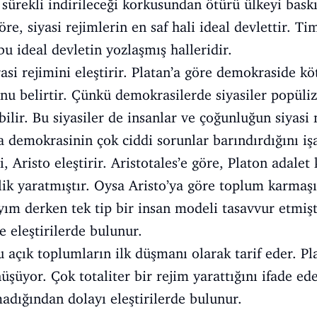
 sürekli indirileceği korkusundan ötürü ülkeyi baskı 
re, siyasi rejimlerin en saf hali ideal devlettir. Ti
 bu ideal devletin yozlaşmış halleridir.
si rejimini eleştirir. Platan’a göre demokraside kö
nu belirtir. Çünkü demokrasilerde siyasiler popüli
bilir. Bu siyasiler de insanlar ve çoğunluğun siyasi
demokrasinin çok ciddi sorunlar barındırdığını işa
i, Aristo eleştirir. Aristotales’e göre, Platon adale
ik yaratmıştır. Oysa Aristo’ya göre toplum karmaşıkt
ım derken tek tip bir insan modeli tasavvur etmişti
ye eleştirilerde bulunur.
u açık toplumların ilk düşmanı olarak tarif eder. P
şüyor. Çok totaliter bir rejim yarattığını ifade ede
adığından dolayı eleştirilerde bulunur.