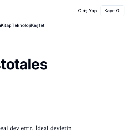
Giriş Yap
Kayıt Ol
m
Kitap
Teknoloji
Keşfet
stotales
eal devlettir. İdeal devletin