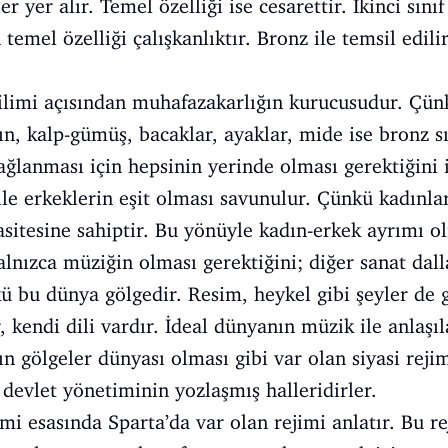
r yer alır. Temel özelliği ise cesarettir. İkinci sını
n temel özelliği çalışkanlıktır. Bronz ile temsil edilir
 bilimi açısından muhafazakarlığın kurucusudur. Çü
tın, kalp-gümüş, bacaklar, ayaklar, mide ise bronz sın
sağlanması için hepsinin yerinde olması gerektiğini 
 ile erkeklerin eşit olması savunulur. Çünkü kadınla
sitesine sahiptir. Bu yönüyle kadın-erkek ayrımı 
alnızca müziğin olması gerektiğini; diğer sanat dall
kü bu dünya gölgedir. Resim, heykel gibi şeyler de g
r, kendi dili vardır. İdeal dünyanın müzik ile anlaşıl
ın gölgeler dünyası olması gibi var olan siyasi rej
 devlet yönetiminin yozlaşmış halleridirler.
mi esasında Sparta’da var olan rejimi anlatır. Bu re