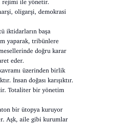
rejimi ile yönetir.
marşi, oligarşi, demokrasi
tü iktidarların başa
zm yaparak, tribünlere
 mesellerinde doğru karar
ret eder.
t kavramı üzerinden birlik
ır. İnsan doğası karışıktır.
r. Totaliter bir yönetim
laton bir ütopya kuruyor
r. Aşk, aile gibi kurumlar