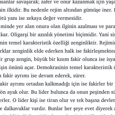
nsanlar savaşarak; zafer ve onur kazanmak için yaşa
nin ilkidir. Bu nedenle rejim altından gümüşe iner.
kötü yanı ise zekaya değer vermesidir.
iminde yer alan onura olan ilginin azalması ve par
ıkar. Oligarşi bir azınlık yönetimi biçimidir. Yani s
in temel karakteristik özelliği zenginliktir. Rejimi
rklar zenginlik elde ederken halk ise fakirleşmekted
r grup zengin, büyük bir kısım fakir olunca ise isy
şin önünü açar. Demokrasinin temel karakteristik ö
n fakir ayrımı ise devam ederek, sürer.
kir ayrımı ortadan kalkmadığı için ise fakirler bir 
e ön ayak olur. Bu lider bulunca da onun peşinden sü
rler. O lider kişi ise tiran olur ve tek başına devle
 dalkavuklar vardır. Bunlar her şeye evet diyerek a