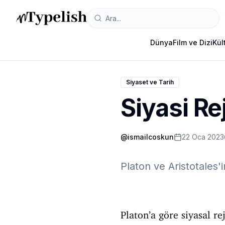
Dünya
Film ve Dizi
Kül
Siyaset ve Tarih
Siyasi Re
@
ismailcoskun
22 Oca 2023
Platon ve Aristotales'
Platon’a göre siyasal re