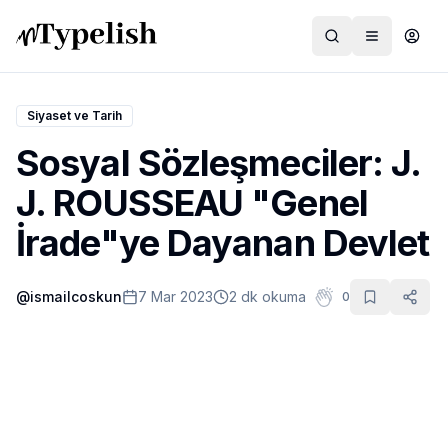
Siyaset ve Tarih
Sosyal Sözleşmeciler: J.
Dünya
J. ROUSSEAU "Genel
Film ve Dizi
İrade"ye Dayanan Devlet
Kültür ve Sanat
@
ismailcoskun
7 Mar 2023
2 dk okuma
0
Sağlık
Siyaset ve Tarih
Hayvan Hakları
Feminizm