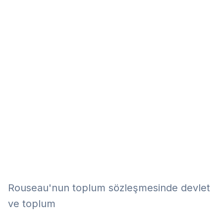
Eğitim
Kitap
Teknoloji
Keşfet
Rouseau'nun toplum sözleşmesinde devlet
ve toplum