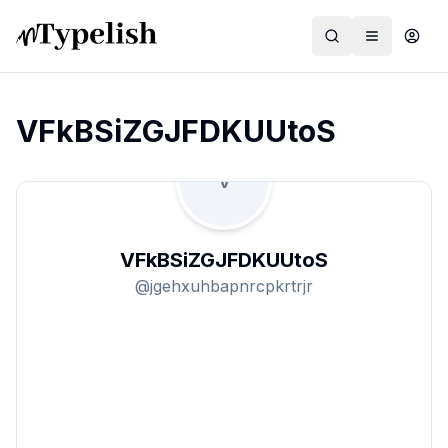
VFkBSiZGJFDKUUtoS
V
Dünya
Film ve Dizi
VFkBSiZGJFDKUUtoS
Kültür ve Sanat
@
jgehxuhbapnrcpkrtrjr
Sağlık
Siyaset ve Tarih
Hayvan Hakları
Feminizm