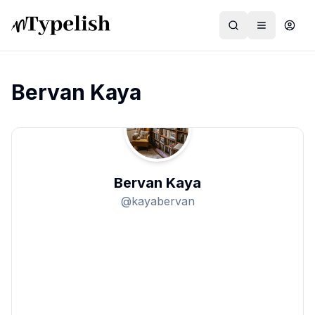
Bervan Kaya
Dünya
Film ve Dizi
Bervan Kaya
Kültür ve Sanat
@
kayabervan
Sağlık
Siyaset ve Tarih
Hayvan Hakları
Feminizm