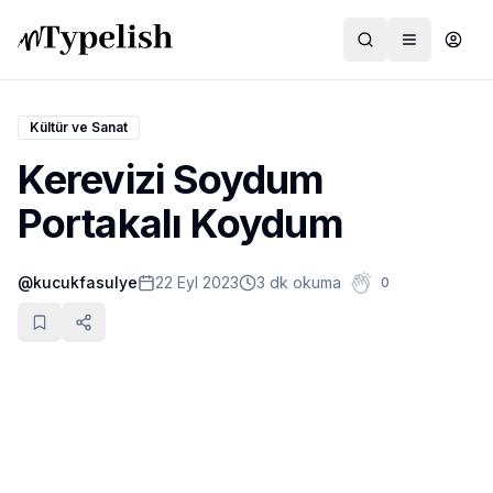
Kültür ve Sanat
Kerevizi Soydum
Dünya
Portakalı Koydum
Film ve Dizi
@
kucukfasulye
22 Eyl 2023
3 dk okuma
0
Kültür ve Sanat
Sağlık
Siyaset ve Tarih
Hayvan Hakları
Feminizm