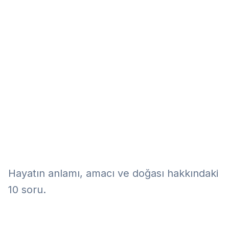
Eğitim
Kitap
Teknoloji
Keşfet
Hayatın anlamı, amacı ve doğası hakkındaki
10 soru.